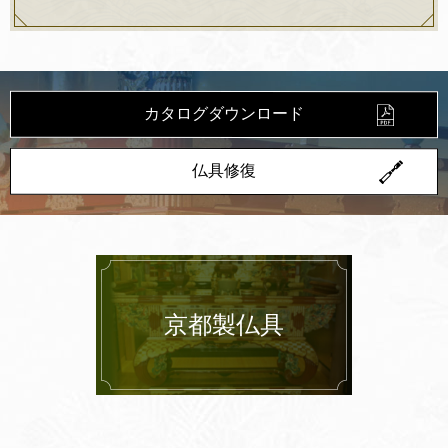
2023.10.04
秋のキャンペーンがはじまります！
2023.05.02
各宗派様向カタログをリリース！
カタログダウンロード
2023.03.13
春キャンペーンがはじまります！
仏具修復
2023.01.21
F－7 内陣外陣用椅子 仕様について
2023.01.04
メインビジュアルの画像がかわりました！
2022.10.31
一部商品価格改定のおしらせ
京都製仏具
2022.05.06
お取り寄せ商品の価格改定について
2022.04.27
GW中の休業について