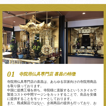
2022.03.17
ご注文品の納期について
2022.02.01
寺院荘厳 価格改定のお知らせ
2021.09.07
いまなら10％OFF! 樹脂製『お鏡餅』『お供え小餅』をご紹
介！
2021.05.19
各宗派様向けカタログ 【2021-2022】をリリース！
2021.03.25
京都製仏具のページを更新しました！
2021.03.17
寺院用仏具専門店 喜昌の特徴
【2021年4月1日～】総額表示の義務化につきまして
寺院用仏具専門店の喜昌は、あらゆる宗派向けの寺院用商品
2021.01.15
を取り扱っております。
背高万能机 入荷のお知らせ
中国に提携工場を持ち、寺院様に直販するというスタイルで
製造コストや中間マージンをカットすることで、良品を安価
2020.12.15
に提供することをモットーとしております。
年末年始休業のお知らせ
また、既成製品ではない、企画商品の提供も行っており、お