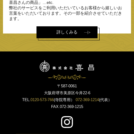
2019.06.06
喜昌さんの商品」…etc.
アウトレット商品のご紹介
弊社のサービスをご利用いただいているお客様から嬉しいお
言葉をいただいております。その一部を紹介させていただき
2019.04.24
ます。
京都製仏具を更新しました
詳しくみる
2018.12.14
各種クレジットカードがお使いいただけるようになりまし
た！
2018.12.14
冬季休業のおしらせ
2018.10.30
ホームページリニューアルオープンしました！
〒587-0061
大阪府堺市美原区今井22-6
TEL.
0120-573-766
(寺院専用）
072-369-1214
(代表）
FAX.072-369-1215