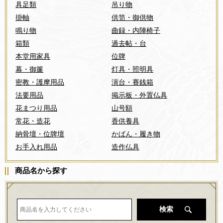
具足類
吊り物
2024.07.17
夏季休業のお知らせ
掛軸
供笥・御供物
鳴り物
曲録・内陣椅子
2024.07.11
箱類
過去帖・台
2024年夏の決算キャンペーン！【8月末日まで】
本堂用家具
位牌
2024.04.19
幕・御簾
灯具・照明具
春のキャンペーンセール！
密教・護摩用品
演台・賽銭箱
2024.04.16
法要用品
掲示板・外置仏具
ホームページの検索機能について
花まつり用品
山号額
2024.01.09
常花・造花
香供養具
令和6年能登半島地震の影響による配送遅延について
納骨壇・位牌壇
かばん・履き物
2023.12.18
お手入れ用品
造作仏具
冬季休業のお知らせ・年内発送受付について
商品名から探す
2023.12.13
樹脂製造花・立華松のカタログをリリース！
2023.10.04
真宗様向けカタログ 【2023-2024】をリリース！
検索