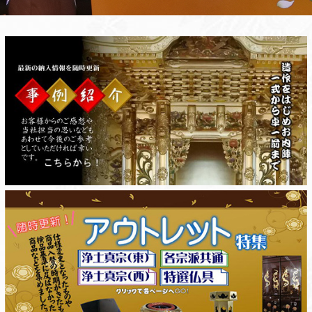
浄土真宗
各宗派共通
（東）
浄土真宗
特選仏具
（西）