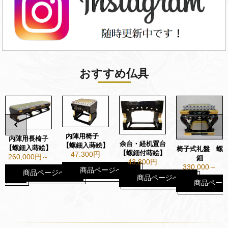
おすすめ仏具
内陣用椅子
内陣用長椅子
余台・経机置台
【螺鈿入蒔絵】
【螺鈿入蒔絵】
椅子式礼盤 螺
【螺鈿付蒔絵】
47.300円
260,000円～
鈿
43,800円
330.000～
商品ページへ
商品ページへ
ジへ
商品ページへ
商品ペー