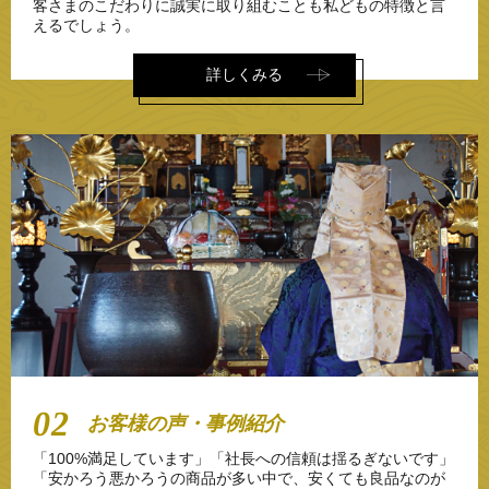
客さまのこだわりに誠実に取り組むことも私どもの特徴と言
2020.07.31
えるでしょう。
夏季休業日について
2020.06.25
詳しくみる
キャッシュレス・消費者還元制度に関するお知らせ
2020.05.26
人気の立焼香机を値下げしました！
2020.05.02
新カタログ協賛キャンペーン開始！
2020.01.14
特選商品 Fシリーズ 経机置台入荷いたしました！
2019.10.01
キャッシュレスでお支払いのお客様に5％ポイント還元！
2019.09.27
■消費税率改正に関する重要なお知らせ■
お客様の声・事例紹介
2019.06.12
G20大阪サミットによる配送への影響について
「100%満足しています」「社長への信頼は揺るぎないです」
「安かろう悪かろうの商品が多い中で、安くても良品なのが