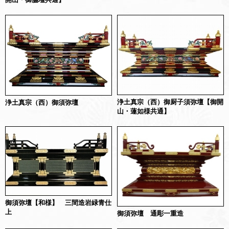
浄土真宗（西）御厨子須弥壇【御開
浄土真宗（西）御須弥壇
山・蓮如様共通】
御須弥壇【和様】 三間造岩緑青仕
上
御須弥壇 通彫一重造