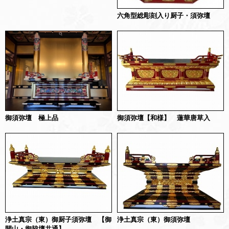
六角型総彫刻入り厨子・須弥壇
御須弥壇 極上品
御須弥壇【和様】 蓮華唐草入
浄土真宗（東）御厨子須弥壇 【御
浄土真宗（東）御須弥壇
開山・御脇壇共通】