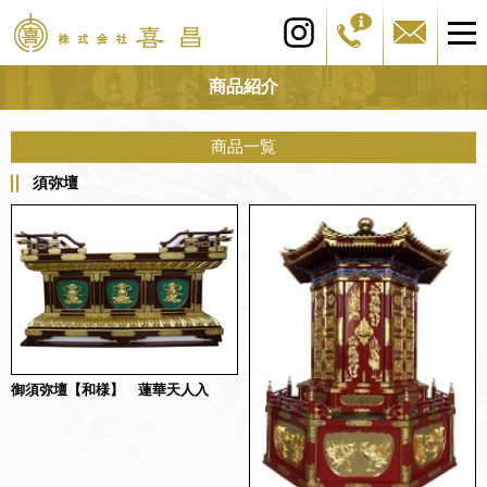
商品紹介
商品一覧
須弥壇
御須弥壇【和様】 蓮華天人入