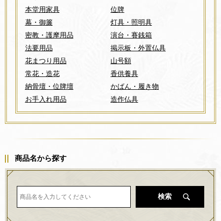
本堂用家具
位牌
幕・御簾
灯具・照明具
密教・護摩用品
演台・賽銭箱
法要用品
掲示板・外置仏具
花まつり用品
山号額
常花・造花
香供養具
納骨壇・位牌壇
かばん・履き物
お手入れ用品
造作仏具
商品名から探す
検索