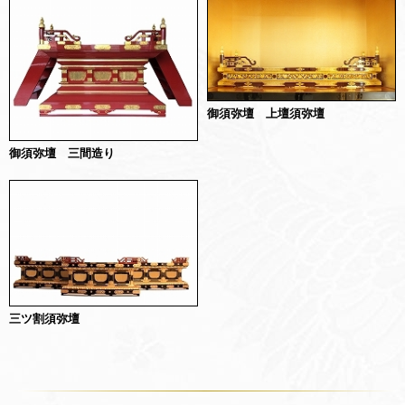
御須弥壇 上壇須弥壇
御須弥壇 三間造り
三ツ割須弥壇