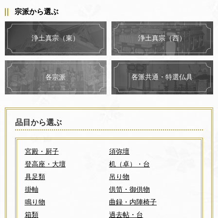
宗派から選ぶ
浄土真宗（東）
浄土真宗（西）
各派共通・特選仏具
各宗派
品目から選ぶ
宮殿・厨子
須弥壇
登高座・大壇
机（卓）・台
具足類
吊り物
掛軸
供笥・御供物
鳴り物
曲録・内陣椅子
箱類
過去帖・台