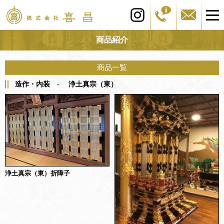
商品紹介
商品一覧
造作・内装 - 浄土真宗（東）
浄土真宗（東）折障子