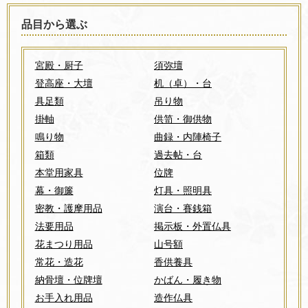
品目から選ぶ
宮殿・厨子
須弥壇
登高座・大壇
机（卓）・台
具足類
吊り物
掛軸
供笥・御供物
鳴り物
曲録・内陣椅子
箱類
過去帖・台
本堂用家具
位牌
幕・御簾
灯具・照明具
密教・護摩用品
演台・賽銭箱
法要用品
掲示板・外置仏具
花まつり用品
山号額
常花・造花
香供養具
納骨壇・位牌壇
かばん・履き物
お手入れ用品
造作仏具