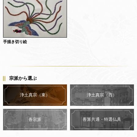
手描き切り絵
宗派から選ぶ
浄土真宗（東）
浄土真宗（西）
各派共通・特選仏具
各宗派