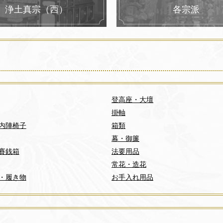
浄土真宗（西）
各宗派
登高座・大壇
掛軸
内陣椅子
箱類
幕・御簾
賽銭箱
法要用品
常花・造花
・履き物
お手入れ用品