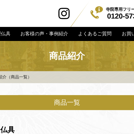
寺院専用フリ
0120-57
お客様の声・事例紹介
よくあるご質問
お買
製仏具
商品紹介
紹介（商品一覧）
商品一覧
選仏具