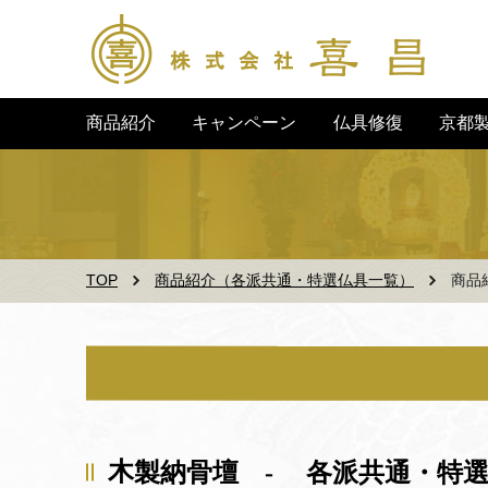
キャンペーン
京都
商品紹介
仏具修復
TOP
商品紹介（各派共通・特選仏具一覧）
商品
木製納骨壇 - 各派共通・特