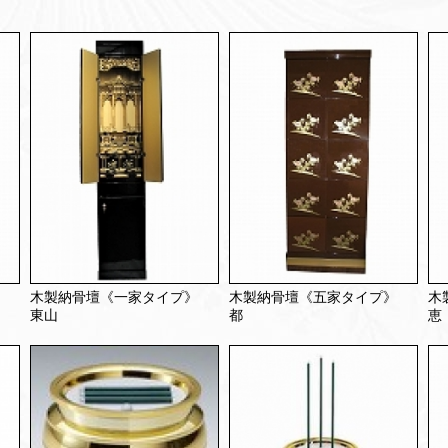
》
木製納骨壇《一家タイプ》
木製納骨壇《五家タイプ》
木
東山
都
恵