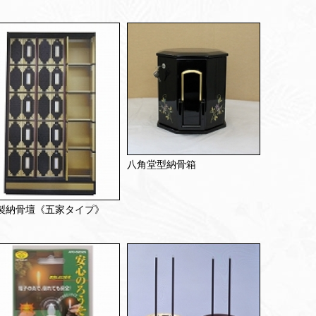
八角堂型納骨箱
製納骨壇《五家タイプ》