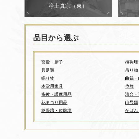
浄土真宗（東）
品目から選ぶ
宮殿・厨子
須弥壇
具足類
吊り物
鳴り物
曲録・
本堂用家具
位牌
密教・護摩用品
演台・
花まつり用品
山号額
納骨壇・位牌壇
かばん