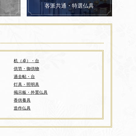
各派共通・特選仏具
机（卓）・台
供笥・御供物
過去帖・台
灯具・照明具
掲示板・外置仏具
香供養具
造作仏具