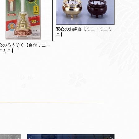
安心のお線香【ミニ・ミニミ
ニ】
心のろうそく【台付ミニ・
ニミニ】