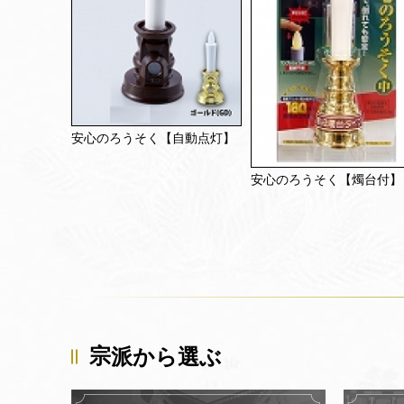
安心のろうそく【自動点灯】
安心のろうそく【燭台付】
宗派から選ぶ