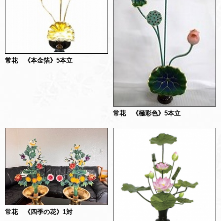
常花 《本金箔》5本立
常花 《極彩色》5本立
常花 《四季の花》1対