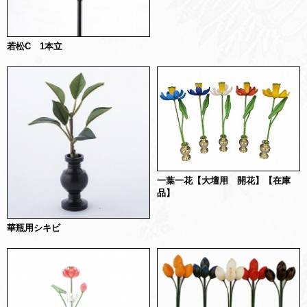
若松C 1本立
一葉一花【大壇用 開花】【在庫
品】
華瓶用シキビ