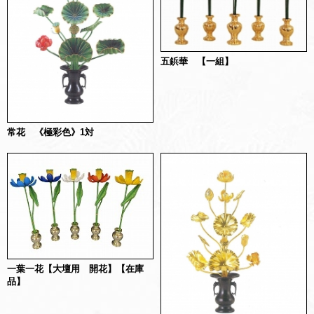
五鋲華 【一組】
常花 《極彩色》1対
一葉一花【大壇用 開花】【在庫
品】