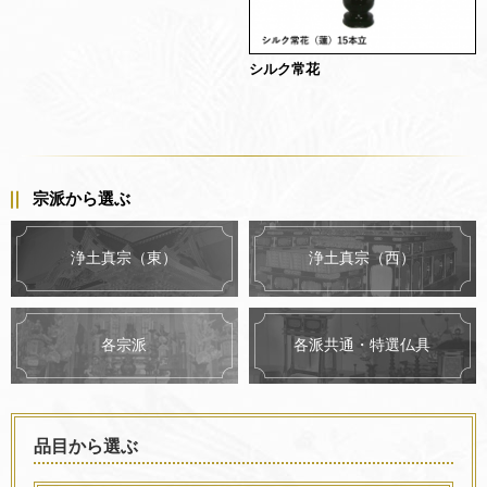
シルク常花
宗派から選ぶ
浄土真宗（東）
浄土真宗（西）
各派共通・特選仏具
各宗派
品目から選ぶ