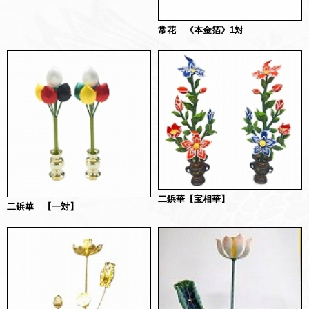
常花 《本金箔》1対
二鋲華【宝相華】
二鋲華 【一対】