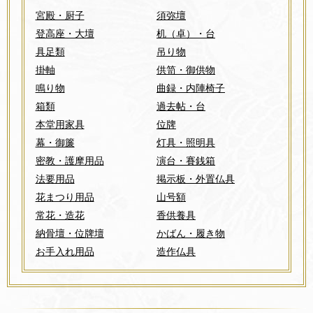
宮殿・厨子
須弥壇
登高座・大壇
机（卓）・台
具足類
吊り物
掛軸
供笥・御供物
鳴り物
曲録・内陣椅子
箱類
過去帖・台
本堂用家具
位牌
幕・御簾
灯具・照明具
密教・護摩用品
演台・賽銭箱
法要用品
掲示板・外置仏具
花まつり用品
山号額
常花・造花
香供養具
納骨壇・位牌壇
かばん・履き物
お手入れ用品
造作仏具