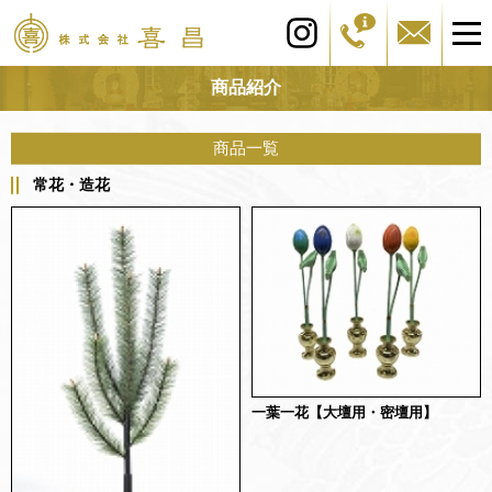
商品紹介
商品一覧
常花・造花
一葉一花【大壇用・密壇用】