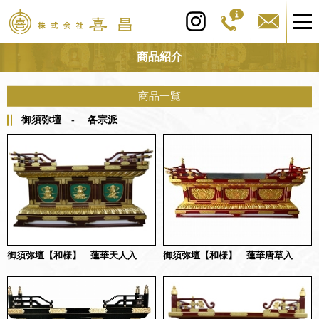
商品紹介
商品一覧
御須弥壇 - 各宗派
御須弥壇【和様】 蓮華唐草入
御須弥壇【和様】 蓮華天人入