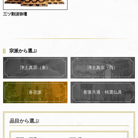
三ツ割須弥壇
宗派から選ぶ
浄土真宗（東）
浄土真宗（西）
各派共通・特選仏具
各宗派
品目から選ぶ