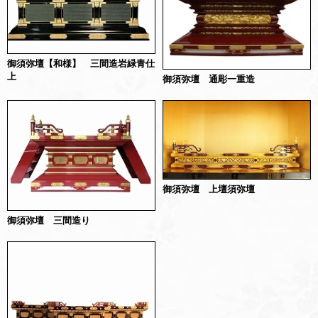
御須弥壇【和様】 三間造岩緑青仕
上
御須弥壇 通彫一重造
御須弥壇 上壇須弥壇
御須弥壇 三間造り