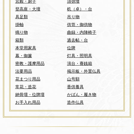
宮殿・厨子
須弥壇
登高座・大壇
机（卓）・台
具足類
吊り物
掛軸
供笥・御供物
鳴り物
曲録・内陣椅子
箱類
過去帖・台
本堂用家具
位牌
幕・御簾
灯具・照明具
密教・護摩用品
演台・賽銭箱
法要用品
掲示板・外置仏具
花まつり用品
山号額
常花・造花
香供養具
納骨壇・位牌壇
かばん・履き物
お手入れ用品
造作仏具