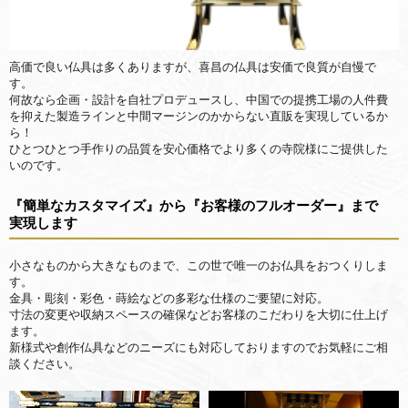
高価で良い仏具は多くありますが、喜昌の仏具は安価で良質が自慢で
す。
何故なら企画・設計を自社プロデュースし、中国での提携工場の人件費
を抑えた製造ラインと中間マージンのかからない直販を実現しているか
ら！
ひとつひとつ手作りの品質を安心価格でより多くの寺院様にご提供した
いのです。
『簡単なカスタマイズ』から『お客様のフルオーダー』まで
実現します
小さなものから大きなものまで、この世で唯一のお仏具をおつくりしま
す。
金具・彫刻・彩色・蒔絵などの多彩な仕様のご要望に対応。
寸法の変更や収納スペースの確保などお客様のこだわりを大切に仕上げ
ます。
新様式や創作仏具などのニーズにも対応しておりますのでお気軽にご相
談ください。