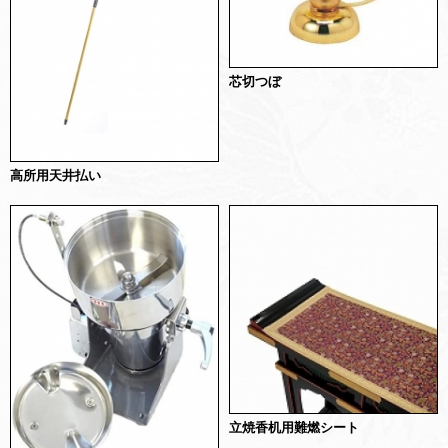
芯切つぼ
高所用天井払い
立焼香机用難燃シート