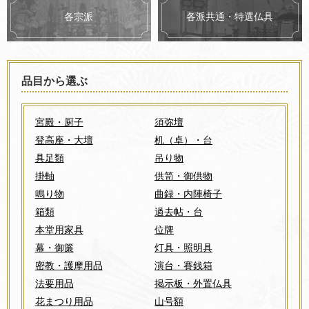
各派共通・特選仏具
各宗派
品目から選ぶ
宮殿・厨子
須弥壇
登高座・大壇
机（卓）・台
具足類
吊り物
掛軸
供笥・御供物
鳴り物
曲録・内陣椅子
箱類
過去帖・台
本堂用家具
位牌
幕・御簾
灯具・照明具
密教・護摩用品
演台・賽銭箱
法要用品
掲示板・外置仏具
花まつり用品
山号額