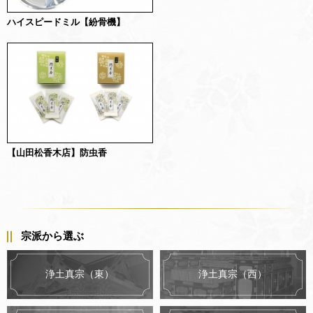
ハイスピードミル【紛骨機】
【山田松香木店】防虫香
宗派から選ぶ
浄土真宗（東）
浄土真宗（西）