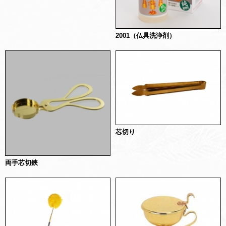
2001（仏具洗浄剤）
芯切り
両手芯切鋏