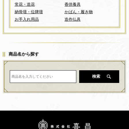
常花・造花
香供養具
納骨壇・位牌壇
かばん・履き物
お手入れ用品
造作仏具
商品名から探す
検索