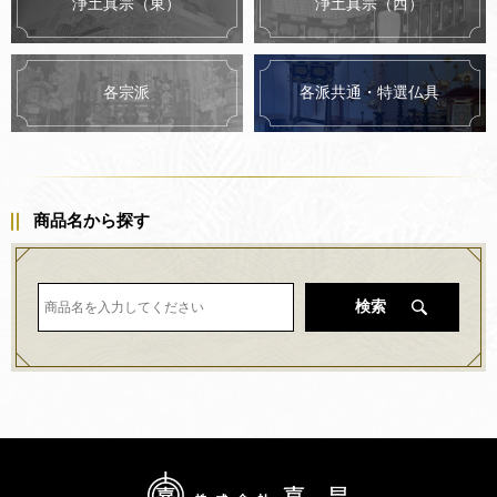
浄土真宗（東）
浄土真宗（西）
各派共通・特選仏具
各宗派
商品名から探す
検索