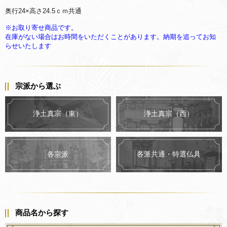
奥行24×高さ24.5ｃｍ共通
※お取り寄せ商品です。
在庫がない場合はお時間をいただくことがあります。納期を追ってお知
らせいたします
宗派から選ぶ
浄土真宗（東）
浄土真宗（西）
各派共通・特選仏具
各宗派
商品名から探す