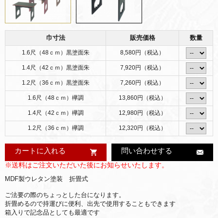
巾寸法
販売価格
数量
1.6尺（48ｃｍ）黒塗面朱
8,580円（税込）
1.4尺（42ｃｍ）黒塗面朱
7,920円（税込）
1.2尺（36ｃｍ）黒塗面朱
7,260円（税込）
1.6尺（48ｃｍ）欅調
13,860円（税込）
1.4尺（42ｃｍ）欅調
12,980円（税込）
1.2尺（36ｃｍ）欅調
12,320円（税込）
カートに入れる
問い合わせする
※送料はご注文いただいた後にお知らせいたします。
MDF製ウレタン塗装 折畳式
ご法要の際のちょっとした台になります。
折畳めるので持運びに便利、出先で使用することもできます
箱入りで記念品としても最適です