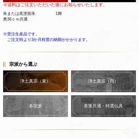
※送料はご注文いただいた後にお知らせいたします。
朱または黒塗面朱 1脚
奥36ｃｍ共通
※受注生産品です。
ご注文時より3か月程度の納期がかかります。
宗派から選ぶ
浄土真宗（東）
浄土真宗（西）
各派共通・特選仏具
各宗派