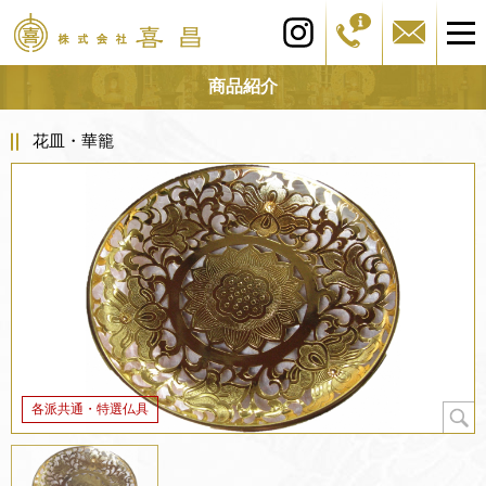
商品紹介
花皿・華籠
各派共通・特選仏具