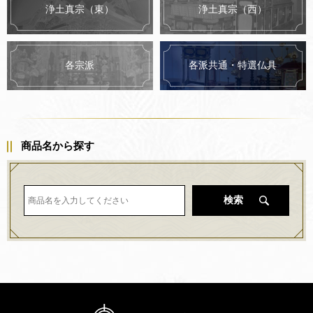
浄土真宗（東）
浄土真宗（西）
各派共通・特選仏具
各宗派
商品名から探す
検索