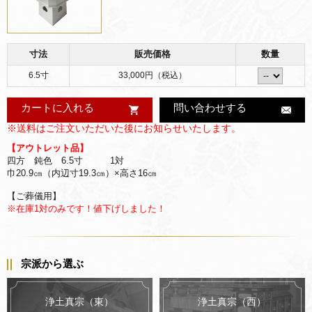
寸法
販売価格
数量
6.5寸
33,000円（税込）
カートに入れる
問い合わせする
※送料はご注文いただいた後にお知らせいたします。
【アウトレット品】
四方 鈍色 6.5寸 1対
巾20.9㎝（内辺寸19.3㎝）×高さ16㎝
【ご葬儀用】
※在庫1対のみです！値下げしました！
宗派から選ぶ
浄土真宗（東）
浄土真宗（西）