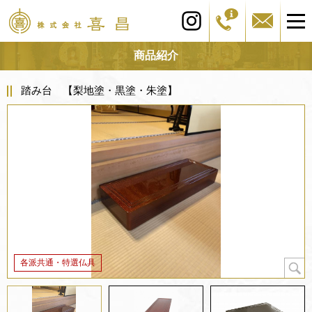
商品紹介
踏み台 【梨地塗・黒塗・朱塗】
各派共通・特選仏具