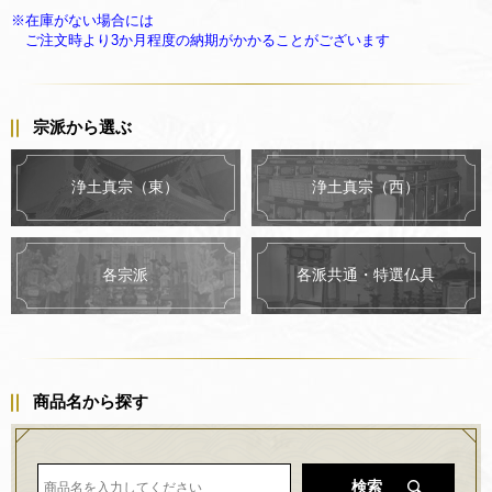
※在庫がない場合には
ご注文時より3か月程度の納期がかかることがございます
宗派から選ぶ
浄土真宗（東）
浄土真宗（西）
各派共通・特選仏具
各宗派
商品名から探す
検索