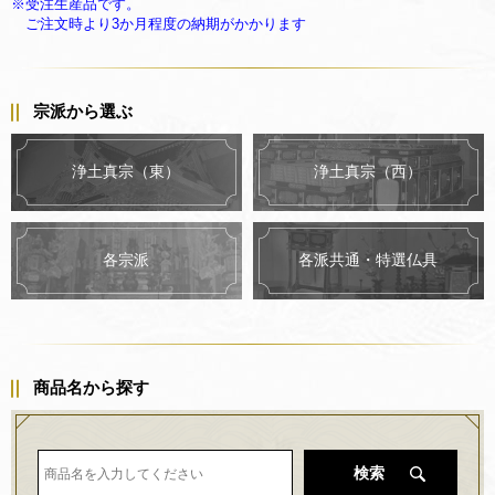
※受注生産品です。
ご注文時より3か月程度の納期がかかります
宗派から選ぶ
浄土真宗（東）
浄土真宗（西）
各派共通・特選仏具
各宗派
商品名から探す
検索