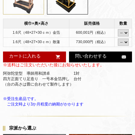
横巾×奥×高さ
販売価格
数量
1.6尺（48×27×30ｃｍ）金箔
600,001円（税込）
1.6尺（48×27×30ｃｍ）散蓮
730,000円（税込）
カートに入れる
問い合わせする
※送料はご注文いただいた後にお知らせいたします。
阿弥陀堂型 導師用和讃卓 1対
四方正面てり足造り 一号本金箔押し 台付
（台の高さは畳に合わせて製作します）
※受注生産品です。
ご注文時より3か月程度の納期がかかります
宗派から選ぶ