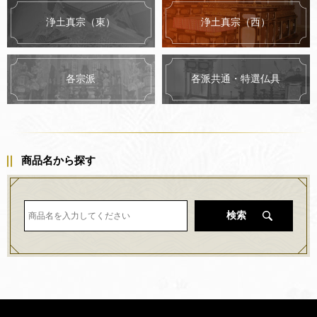
浄土真宗（東）
浄土真宗（西）
各派共通・特選仏具
各宗派
商品名から探す
検索