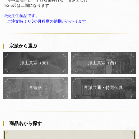
※2.5尺は二間になります
※受注生産品です。
ご注文時より3か月程度の納期がかかります
宗派から選ぶ
浄土真宗（東）
浄土真宗（西）
各派共通・特選仏具
各宗派
商品名から探す