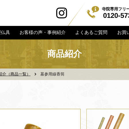
寺院専用フリ
0120-57
お客様の声・事例紹介
よくあるご質問
お買
製仏具
商品紹介
紹介（商品一覧）
墓参用線香筒