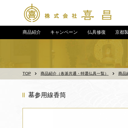
キャンペーン
京都
商品紹介
仏具修復
TOP
商品紹介（各派共通・特選仏具一覧）
商品
墓参用線香筒