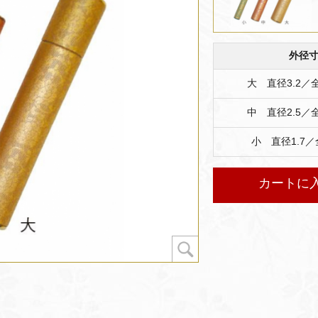
外径
大 直径3.2／全
中 直径2.5／全
小 直径1.7／
カートに