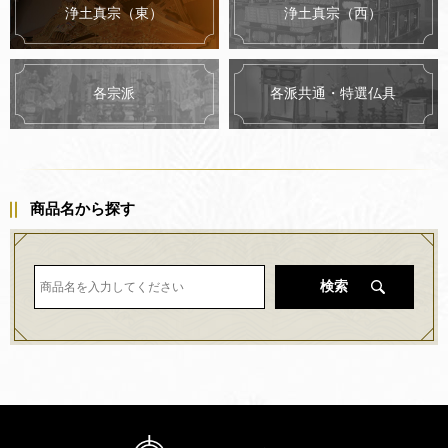
浄土真宗（東）
浄土真宗（西）
各派共通・特選仏具
各宗派
商品名から探す
検索