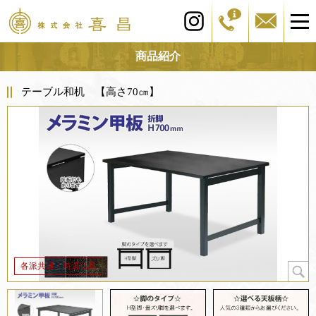
商品紹介
テーブル和机 【高さ70㎝】
各派共通・特選仏具