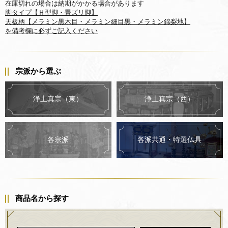
在庫切れの場合は納期がかかる場合があります
脚タイプ【Ｈ型脚・畳ズリ脚】
天板柄【メラミン黒木目・メラミン細目黒・メラミン錦梨地】
を備考欄に必ずご記入ください
宗派から選ぶ
浄土真宗（東）
浄土真宗（西）
各派共通・特選仏具
各宗派
商品名から探す